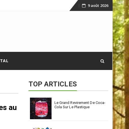
9 août 2026
Skip
to
content
ITAL
TOP ARTICLES
Le Grand Revirement De Coca-
es au
Cola Sur Le Plastique