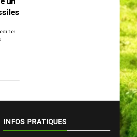
e un
ssiles
edi 1er
s
INFOS PRATIQUES