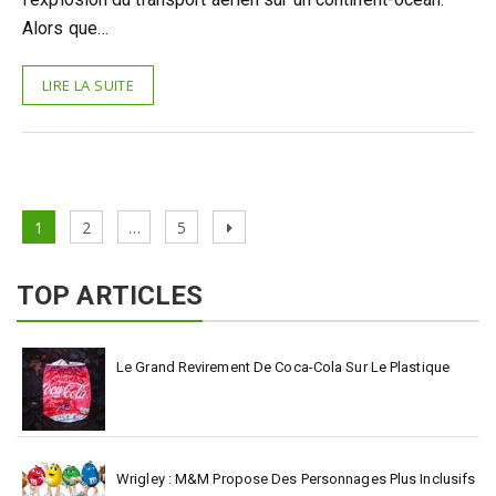
Alors que…
LIRE LA SUITE
Pagination
Page
Page
Page
Next
1
2
…
5
des
page
publications
TOP ARTICLES
Le Grand Revirement De Coca-Cola Sur Le Plastique
Wrigley : M&M Propose Des Personnages Plus Inclusifs