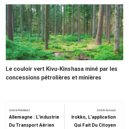
Le couloir vert Kivu-Kinshasa miné par les
concessions pétrolières et minières
Navigation
de
Article Précédent
Article Suivant
Previous
Next
l’article
Allemagne : L’industrie
Irokko, L’application
Post:
Post:
Du Transport Aérien
Qui Fait Du Citoyen