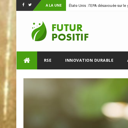
A LA UNE
États-Unis : l’EPA désavouée sur le
Facebook
Twitter
Skip
RSE
INNOVATION DURABLE
to
content