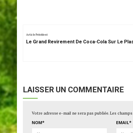
Navigation
de
Article Précédent
Previous
l’article
Le Grand Revirement De Coca-Cola Sur Le Pla
Post:
LAISSER UN COMMENTAIRE
Votre adresse e-mail ne sera pas publiée.
Les champs 
NOM
*
EMAIL
*