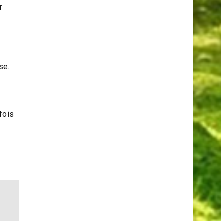
r
se.
fois