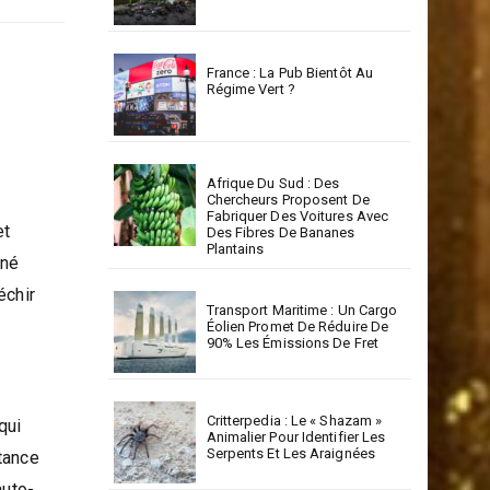
France : La Pub Bientôt Au
Régime Vert ?
Afrique Du Sud : Des
Chercheurs Proposent De
Fabriquer Des Voitures Avec
et
Des Fibres De Bananes
Plantains
gné
échir
Transport Maritime : Un Cargo
Éolien Promet De Réduire De
90% Les Émissions De Fret
Critterpedia : Le « Shazam »
qui
Animalier Pour Identifier Les
Serpents Et Les Araignées
rtance
auto-