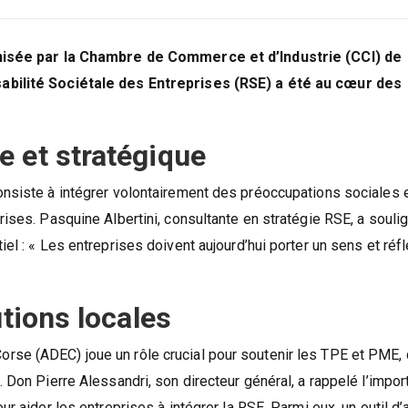
anisée par la Chambre de Commerce et d’Industrie (CCI) de
abilité Sociétale des Entreprises (RSE) a été au cœur des
e et stratégique
nsiste à intégrer volontairement des préoccupations sociales 
ises. Pasquine Albertini, consultante en stratégie RSE, a souli
l : « Les entreprises doivent aujourd’hui porter un sens et réfl
utions locales
se (ADEC) joue un rôle crucial pour soutenir les TPE et PME, 
 Don Pierre Alessandri, son directeur général, a rappelé l’impo
r aider les entreprises à intégrer la RSE. Parmi eux, un outil d’