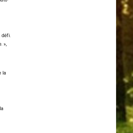
 défi.
. »,
 la
la