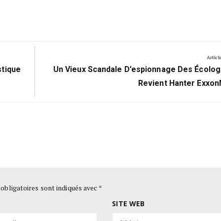
Articl
Next
stique
Un Vieux Scandale D’espionnage Des Écolog
Post:
Revient Hanter Exxon
obligatoires sont indiqués avec
*
SITE WEB