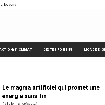
_
 par les concessions pé
ACTION(S) CLIMAT
GESTES POSITIFS
MONDE DIG
Le magma artificiel qui promet une
énergie sans fin
fred edo
29 octobre 2025