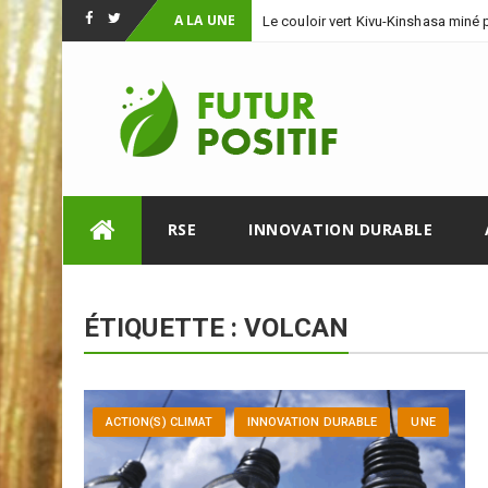
A LA UNE
Le couloir vert Kivu-Kinshasa miné
Facebook
Twitter
Skip
RSE
INNOVATION DURABLE
to
content
ÉTIQUETTE :
VOLCAN
ACTION(S) CLIMAT
INNOVATION DURABLE
UNE