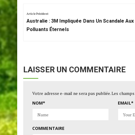
Navigation
de
Article Précédent
Previous
l’article
Australie : 3M Impliquée Dans Un Scandale Aux
Post:
Polluants Éternels
LAISSER UN COMMENTAIRE
Votre adresse e-mail ne sera pas publiée.
Les champs 
NOM
*
EMAIL
*