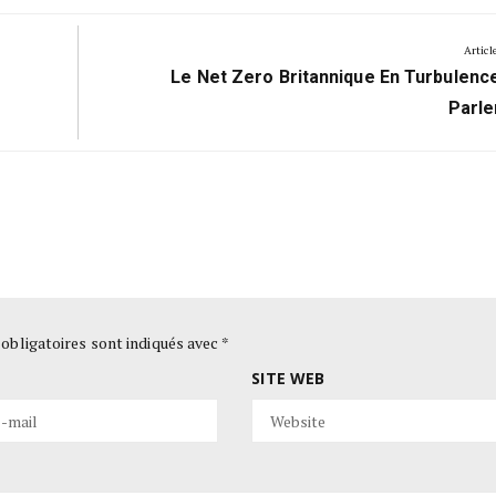
Articl
Next
Le Net Zero Britannique En Turbulenc
Post:
Parl
obligatoires sont indiqués avec
*
SITE WEB