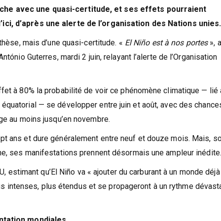
he avec une quasi-certitude, et ses effets pourraient
ci, d’après une alerte de l’organisation des Nations unies
othèse, mais d’une quasi-certitude. «
El Niño est à nos portes
», 
tónio Guterres, mardi 2 juin, relayant l’alerte de l’Organisation
fet à 80% la probabilité de voir ce phénomène climatique — lié
équatorial — se développer entre juin et août, avec des chance
nge au moins jusqu’en novembre.
pt ans et dure généralement entre neuf et douze mois. Mais, s
ine, ses manifestations prennent désormais une ampleur inédite
NU, estimant qu’El Niño va « ajouter du carburant à un monde déjà
 plus intenses, plus étendus et se propageront à un rythme dévast