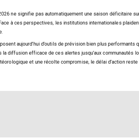
 mai 2026, appellent à la prudence face aux scénarios les plu
 2026 ne signifie pas automatiquement une saison déficitaire su
Face à ces perspectives, les institutions internationales plaiden
e.
posent aujourd’hui d’outils de prévision bien plus performants qu
 la diffusion efficace de ces alertes jusqu’aux communautés l
étéorologique et une récolte compromise, le délai d’action reste