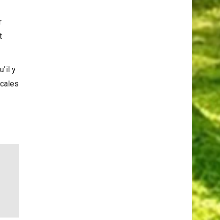
s
r
t
’il y
ocales