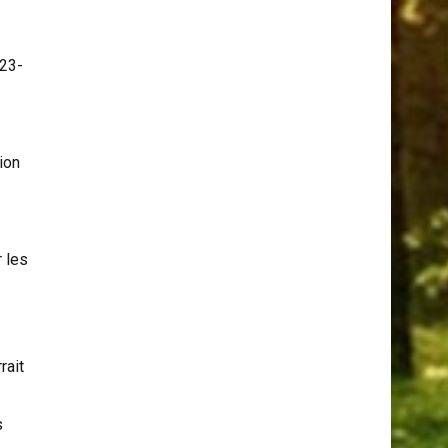
Serpents Et Les Araignées
23-
ion
 les
rait