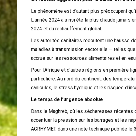
Un facteur aggravant pour la santé et l’alim
Le phénomène est d’autant plus préoccupant qu’il
L’année 2024 a ainsi été la plus chaude jamais 
2024 et du réchauffement global.
Les autorités sanitaires redoutent une hausse d
maladies à transmission vectorielle — telles que
accrue sur les ressources alimentaires et en ea
Pour l’Afrique et d’autres régions en première li
particulière. Au nord du continent, des températ
canicules, le stress hydrique et les risques d’inc
Le temps de l’urgence absolue
Dans le Maghreb, où les sécheresses récentes ont
accentuer la pression sur les barrages et les na