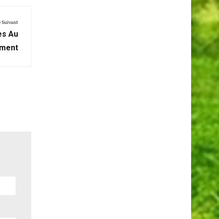
e Suivant
es Au
ement