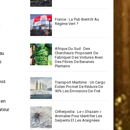
La RSE : Un Levier Stratégique
Pour Un Développement
Durable En Corse
.
France : La Pub Bientôt Au
Régime Vert ?
a
Afrique Du Sud : Des
 au
Chercheurs Proposent De
Fabriquer Des Voitures Avec
s
Des Fibres De Bananes
Plantains
ous
Transport Maritime : Un Cargo
Éolien Promet De Réduire De
.
90% Les Émissions De Fret
 en
ateur
Critterpedia : Le « Shazam »
Animalier Pour Identifier Les