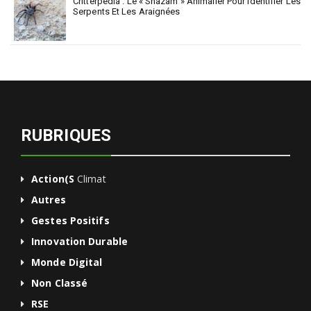
Critterpedia : Le « Shazam » Animalier Pour Identifier Les
Serpents Et Les Araignées
RUBRIQUES
Action(s
Climat
Autres
Gestes Positifs
Innovation Durable
Monde Digital
Non Classé
RSE