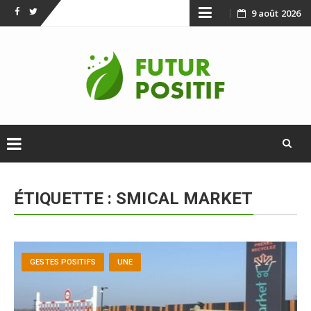
Skip
9 août 2026
Facebook
Twitter
to
content
Skip
to
ÉTIQUETTE :
SMICAL MARKET
content
GESTES POSITIFS
UNE