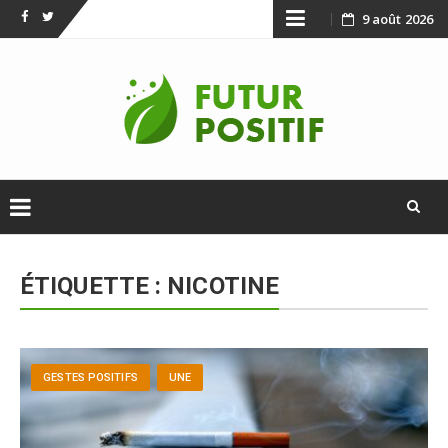
Skip
9 août 2026
Facebook
Twitter
to
content
Skip
to
ÉTIQUETTE :
NICOTINE
content
GESTES POSITIFS
UNE