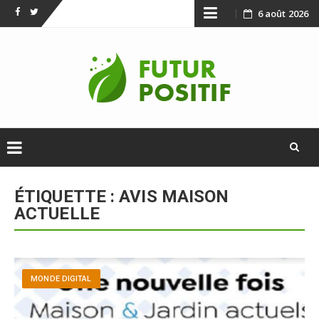
Skip
6 août 2026
Facebook
Twitter
to
content
Skip
to
ÉTIQUETTE :
AVIS MAISON
content
ACTUELLE
MONDE DIGITAL