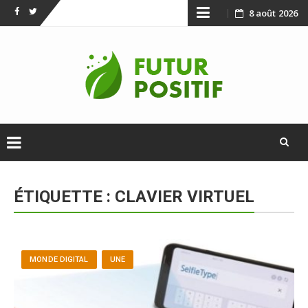
Skip
8 août 2026
Facebook
Twitter
to
content
Skip
to
ÉTIQUETTE :
CLAVIER VIRTUEL
content
MONDE DIGITAL
UNE