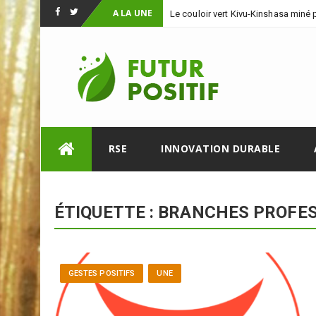
A LA UNE
Le couloir vert Kivu-Kinshasa miné
Facebook
Twitter
Skip
RSE
INNOVATION DURABLE
to
content
ÉTIQUETTE :
BRANCHES PROFES
GESTES POSITIFS
UNE