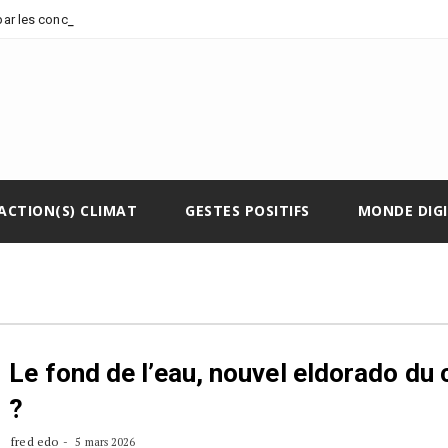
_
 par les concessions pé
ACTION(S) CLIMAT
GESTES POSITIFS
MONDE DIG
Le fond de l’eau, nouvel eldorado du 
?
fred edo
5 mars 2026