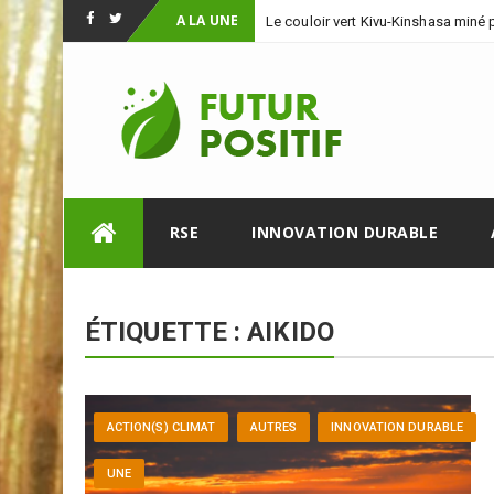
A LA UNE
Le couloir vert Kivu-Kinshasa miné
Facebook
Twitter
Skip
RSE
INNOVATION DURABLE
to
content
ÉTIQUETTE :
AIKIDO
ACTION(S) CLIMAT
AUTRES
INNOVATION DURABLE
UNE