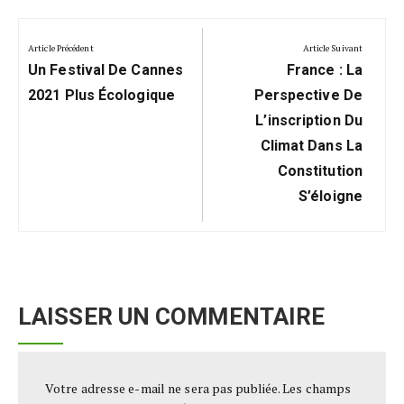
Navigation
de
Article Précédent
Article Suivant
Previous
Next
l’article
Un Festival De Cannes
France : La
Post:
Post:
2021 Plus Écologique
Perspective De
L’inscription Du
Climat Dans La
Constitution
S’éloigne
LAISSER UN COMMENTAIRE
Votre adresse e-mail ne sera pas publiée.
Les champs