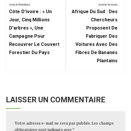
de
Article Précédent
Article Suivant
Previous
Next
l’article
Côte D’ivoire : « Un
Afrique Du Sud : Des
Post:
Post:
Jour, Cinq Millions
Chercheurs
D’arbres », Une
Proposent De
Campagne Pour
Fabriquer Des
Recouvrer Le Couvert
Voitures Avec Des
Forestier Du Pays
Fibres De Bananes
Plantains
LAISSER UN COMMENTAIRE
Votre adresse e-mail ne sera pas publiée.
Les champs
obligatoires sont indiqués avec
*