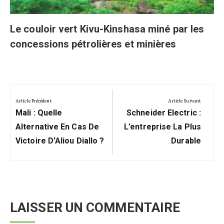
Le couloir vert Kivu-Kinshasa miné par les
concessions pétrolières et minières
Navigation
de
Article Précédent
Article Suivant
Previous
Next
l’article
Mali : Quelle
Schneider Electric :
Post:
Post:
Alternative En Cas De
L’entreprise La Plus
Victoire D’Aliou Diallo ?
Durable
LAISSER UN COMMENTAIRE