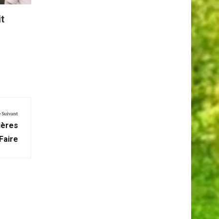
it
e Suivant
ières
Faire