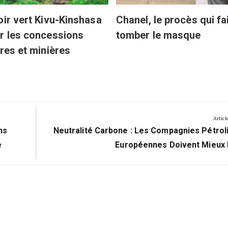
oir vert Kivu-Kinshasa
Chanel, le procès qui fa
r les concessions
tomber le masque
ères et minières
Articl
Next
ns
Neutralité Carbone : Les Compagnies Pétrol
Post:
e
Européennes Doivent Mieux 