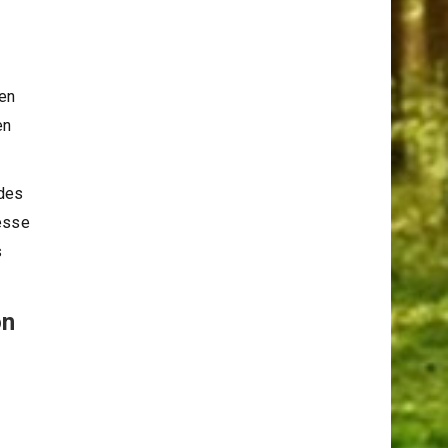
 en
en
 des
lesse
s
on