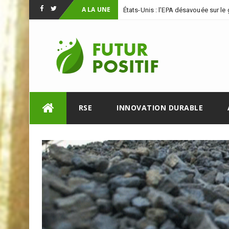
A LA UNE
États-Unis : l’EPA désavouée sur le
Facebook
Twitter
Skip
RSE
INNOVATION DURABLE
to
content