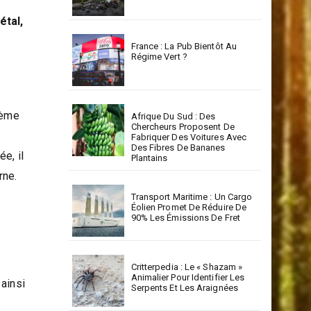
étal,
France : La Pub Bientôt Au
Régime Vert ?
lème
Afrique Du Sud : Des
Chercheurs Proposent De
Fabriquer Des Voitures Avec
Des Fibres De Bananes
e, il
Plantains
rne.
Transport Maritime : Un Cargo
Éolien Promet De Réduire De
90% Les Émissions De Fret
Critterpedia : Le « Shazam »
Animalier Pour Identifier Les
 ainsi
Serpents Et Les Araignées