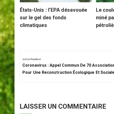
États-Unis : l’EPA désavouée
Le coul
sur le gel des fonds
miné pa
climatiques
pétroli
Navigation
de
Article Précédent
Previous
l’article
Coronavirus : Appel Commun De 70 Associatio
Post:
Pour Une Reconstruction Écologique Et Social
LAISSER UN COMMENTAIRE