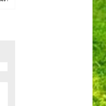
r Les
les ?