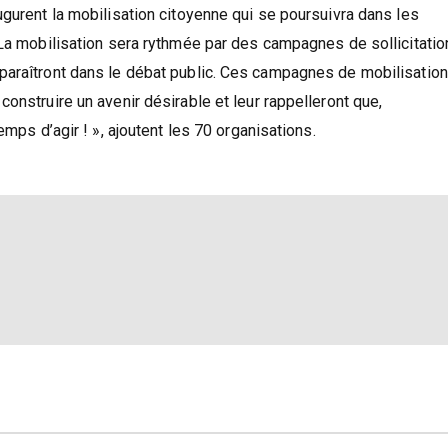
tres et à l’Élysée par mail à partir du site internet qui héberg
ugurent la mobilisation citoyenne qui se poursuivra dans les
 La mobilisation sera rythmée par des campagnes de sollicitati
paraîtront dans le débat public. Ces campagnes de mobilisation
onstruire un avenir désirable et leur rappelleront que,
emps d’agir ! », ajoutent les 70 organisations.