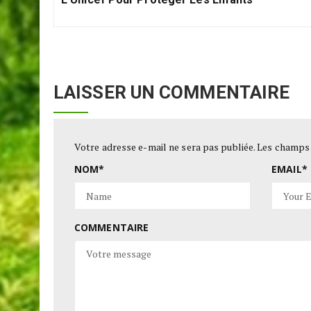
Previous
l’article
Covid-19 : Greta Thunberg Offre 100 000 Dolla
Post:
L’Unicef Pour Protéger Les Enfants
LAISSER UN COMMENTAIRE
Votre adresse e-mail ne sera pas publiée.
Les champs 
NOM
*
EMAIL
*
COMMENTAIRE