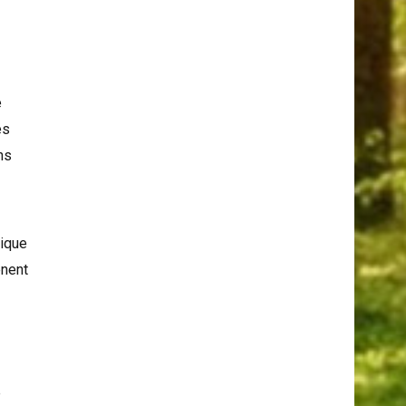
Serpents Et Les Araignées
e
e
és
ns
gique
ènent