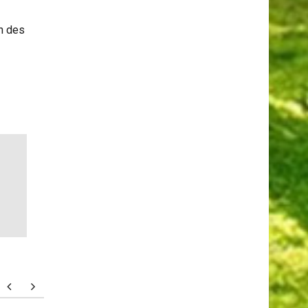
e
on des