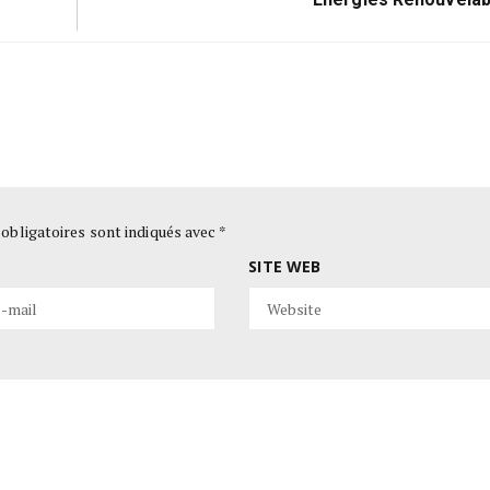
Next
rs À
Vanadium : Le Métal Qui Va Révolutionne
Post:
Énergies Renouvelab
obligatoires sont indiqués avec
*
SITE WEB