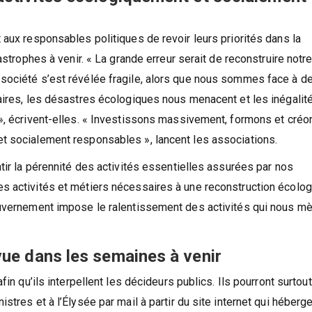
activités écologiquement et socialement
 aux responsables politiques de revoir leurs priorités dans la
astrophes à venir. « La grande erreur serait de reconstruire notr
société s’est révélée fragile, alors que nous sommes face à d
aires, les désastres écologiques nous menacent et les inégalit
», écrivent-elles. « Investissons massivement, formons et créo
t socialement responsables », lancent les associations.
tir la pérennité des activités essentielles assurées par nos
s activités et métiers nécessaires à une reconstruction écolo
ouvernement impose le ralentissement des activités qui nous m
vue dans les semaines à venir
in qu’ils interpellent les décideurs publics. Ils pourront surtout