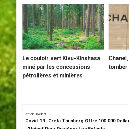
SUR LE MÊME SUJET
s
Le couloir vert Kivu-Kinshasa
Chanel, 
miné par les concessions
tomber
pétrolières et minières
Navigation
de
Article Précédent