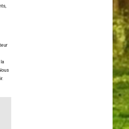
Serpents Et Les Araignées
nts,
teur
 la
 Nous
r.