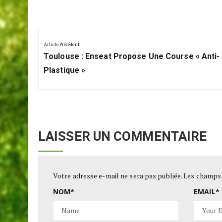
Navigation
de
Article Précédent
Previous
l’article
Toulouse : Enseat Propose Une Course « Anti-
Post:
Plastique »
LAISSER UN COMMENTAIRE
Votre adresse e-mail ne sera pas publiée.
Les champs 
NOM
*
EMAIL
*