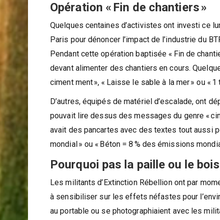
banderoles « Cimentiers criminels » ou « STO
Opération « Fin de chantiers »
Quelques centaines d’activistes ont investi ce l
Paris pour dénoncer l’impact de l’industrie du BT
Pendant cette opération baptisée « Fin de chanti
devant alimenter des chantiers en cours. Quelqu
ciment ment », « Laisse le sable à la mer » ou « 
D’autres, équipés de matériel d’escalade, ont 
pouvait lire dessus des messages du genre « cime
avait des pancartes avec des textes tout aussi po
mondial » ou « Béton = 8 % des émissions mondi
Pourquoi pas la paille ou le bois
Les militants d’Extinction Rébellion ont par mom
à sensibiliser sur les effets néfastes pour l’env