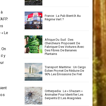
La RSE : Un Levier Stratégique
Pour Un Développement
Durable En Corse
 à
France : La Pub Bientôt Au
’AFP.
Régime Vert ?
es
 « Le
Afrique Du Sud : Des
Chercheurs Proposent De
Fabriquer Des Voitures Avec
. On
Des Fibres De Bananes
Plantains
il y
eur
Transport Maritime : Un Cargo
Éolien Promet De Réduire De
90% Les Émissions De Fret
aient
Critterpedia : Le « Shazam »
éos
Animalier Pour Identifier Les