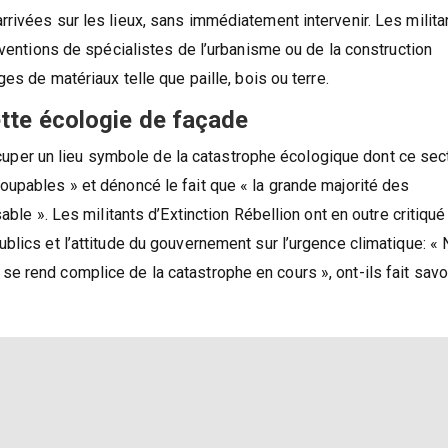
tants dans une ambiance bon enfant.
rivées sur les lieux, sans immédiatement intervenir. Les milita
rventions de spécialistes de l’urbanisme ou de la construction
es de matériaux telle que paille, bois ou terre.
ette écologie de façade
 occuper un lieu symbole de la catastrophe écologique dont ce sec
upables » et dénoncé le fait que « la grande majorité des
able ». Les militants d’Extinction Rébellion ont en outre critiqué
blics et l’attitude du gouvernement sur l’urgence climatique: «
 rend complice de la catastrophe en cours », ont-ils fait savoi