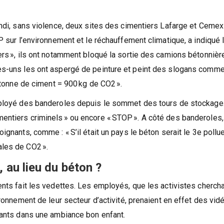
P ».
undi, sans violence, deux sites des cimentiers Lafarge et Cemex
P sur l’environnement et le réchauffement climatique, a indiqué l
ers », ils ont notamment bloqué la sortie des camions bétonnièr
es-uns les ont aspergé de peinture et peint des slogans comme
1 tonne de ciment = 900 kg de CO2 ».
déployé des banderoles depuis le sommet des tours de stockage
ntiers criminels » ou encore « STOP ». A côté des banderoles, 
ignants, comme : « S’il était un pays le béton serait le 3e pollu
ales de CO2 ».
, au lieu du béton ?
ents fait les vedettes. Les employés, que les activistes cherch
ironnement de leur secteur d’activité, prenaient en effet des vid