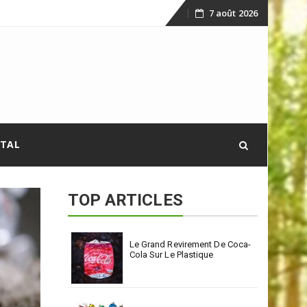
7 août 2026
Skip
to
content
ITAL
TOP ARTICLES
Le Grand Revirement De Coca-
Cola Sur Le Plastique