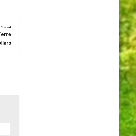
e Suivant
Terre
llars