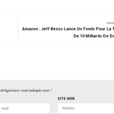
Articl
Next
Amazon : Jeff Bezos Lance Un Fonds Pour La 
Post:
De 10 Milliards De Do
obligatoires sont indiqués avec
*
SITE WEB