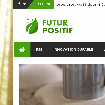
A LA UNE
Le couloir vert Kivu-Kinshasa miné 
Facebook
Twitter
-
minièr
Skip
RSE
INNOVATION DURABLE
to
content