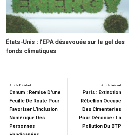
États-Unis : l’EPA désavouée sur le gel des
fonds climatiques
Navigation
de
Article Précédent
Article Suivant
Previous
Next
l’article
Cnnum : Remise D’une
Paris : Extinction
Post:
Post:
Feuille De Route Pour
Rébellion Occupe
Favoriser L’inclusion
Des Cimenteries
Numérique Des
Pour Dénoncer La
Personnes
Pollution Du BTP
Handicapées