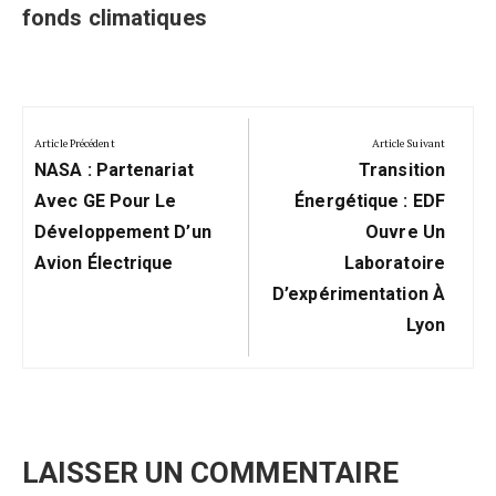
fonds climatiques
Navigation
de
Article Précédent
Article Suivant
Previous
Next
l’article
NASA : Partenariat
Transition
Post:
Post:
Avec GE Pour Le
Énergétique : EDF
Développement D’un
Ouvre Un
Avion Électrique
Laboratoire
D’expérimentation À
Lyon
LAISSER UN COMMENTAIRE