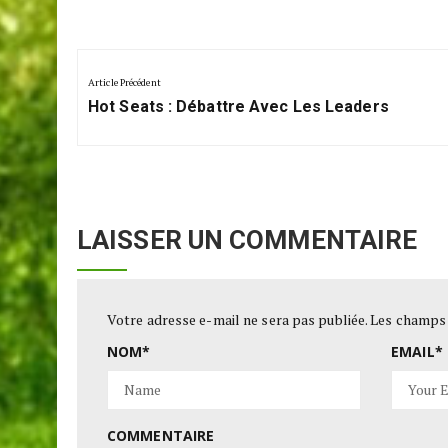
Navigation
de
Article Précédent
Previous
l’article
Hot Seats : Débattre Avec Les Leaders
Post:
LAISSER UN COMMENTAIRE
Votre adresse e-mail ne sera pas publiée.
Les champs 
NOM
*
EMAIL
*