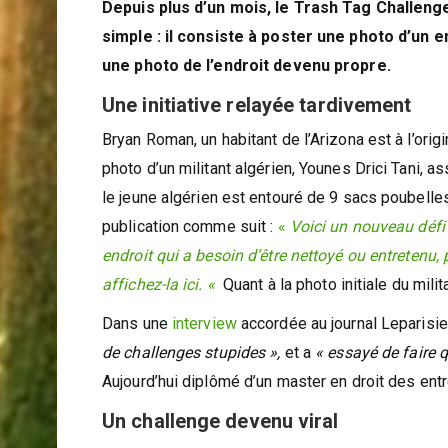
Depuis plus d’un mois, le Trash Tag Challeng
simple : il consiste à poster une photo d’un 
une photo de l’endroit devenu propre.
Une initiative relayée tardivement
Bryan Roman, un habitant de l’Arizona est à l’ori
photo d’un militant algérien, Younes Drici Tani, a
le jeune algérien est entouré de 9 sacs poubell
publication comme suit :
«
Voici un nouveau défi
endroit qui a besoin d’être nettoyé ou entretenu
affichez-la ici. «
Quant à la photo initiale du milit
Dans une
interview
accordée au journal Leparisien
de challenges stupides »,
et a
« essayé de faire 
Aujourd’hui diplômé d’un master en droit des ent