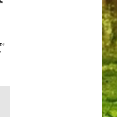
Serpents Et Les Araignées
du
ipe
e