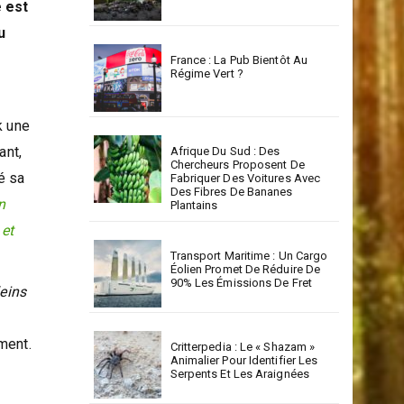
La RSE : Un Levier Stratégique
Pour Un Développement
Durable En Corse
e est
u
France : La Pub Bientôt Au
Régime Vert ?
k une
ant,
Afrique Du Sud : Des
Chercheurs Proposent De
é sa
Fabriquer Des Voitures Avec
Des Fibres De Bananes
n
Plantains
 et
Transport Maritime : Un Cargo
Éolien Promet De Réduire De
90% Les Émissions De Fret
leins
ment.
Critterpedia : Le « Shazam »
Animalier Pour Identifier Les