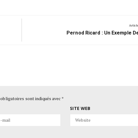
Articl
Next
Pernod Ricard : Un Exemple D
Post:
obligatoires sont indiqués avec
*
SITE WEB