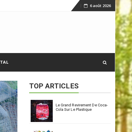
6 août 2026
Skip
to
content
ITAL
TOP ARTICLES
Le Grand Revirement De Coca-
Cola Sur Le Plastique