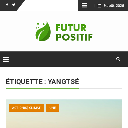
Skip
9 août 2026
Facebook
Twitter
to
content
Skip
to
ÉTIQUETTE :
YANGTSÉ
content
ACTION(S) CLIMAT
UNE