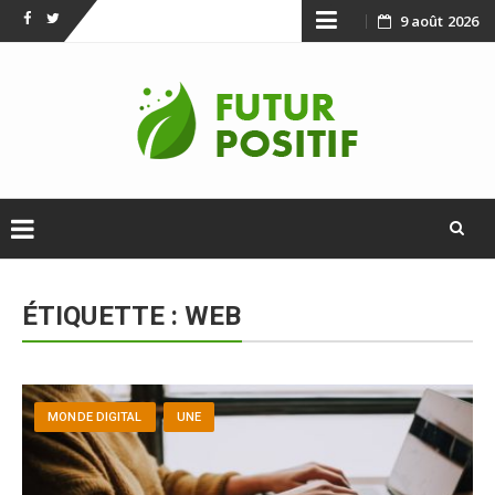
Skip
9 août 2026
Facebook
Twitter
to
content
Skip
to
ÉTIQUETTE :
WEB
content
MONDE DIGITAL
UNE