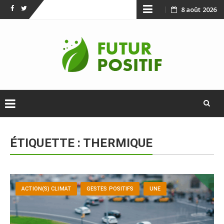
Skip
8 août 2026
Facebook
Twitter
to
content
Skip
to
ÉTIQUETTE :
THERMIQUE
content
ACTION(S) CLIMAT
GESTES POSITIFS
UNE