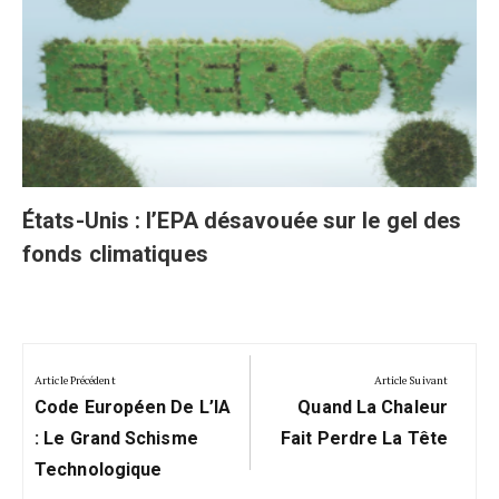
États-Unis : l’EPA désavouée sur le gel des
fonds climatiques
Navigation
de
Article Précédent
Article Suivant
Previous
Next
l’article
Code Européen De L’IA
Quand La Chaleur
Post:
Post:
: Le Grand Schisme
Fait Perdre La Tête
Technologique