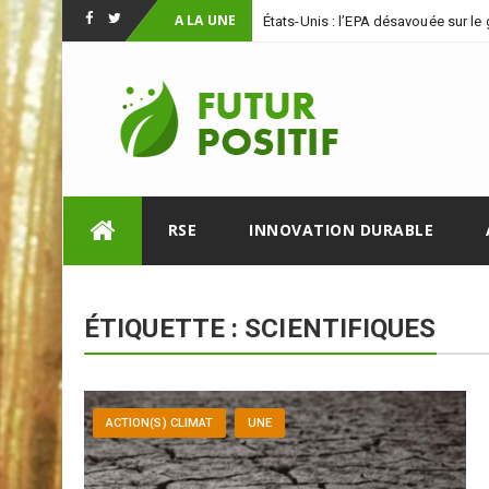
A LA UNE
États-Unis : l’EPA désavouée sur le 
Facebook
Twitter
Skip
RSE
INNOVATION DURABLE
to
content
ÉTIQUETTE :
SCIENTIFIQUES
ACTION(S) CLIMAT
UNE