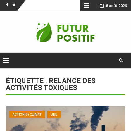
Skip
8 août 2026
Facebook
Twitter
to
content
Skip
to
ÉTIQUETTE :
RELANCE DES
content
ACTIVITÉS TOXIQUES
ACTION(S) CLIMAT
UNE