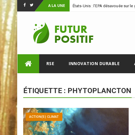
A LA UNE
États-Unis : l’EPA désavouée sur le
Facebook
Twitter
Skip
RSE
INNOVATION DURABLE
to
content
ÉTIQUETTE :
PHYTOPLANCTON
ACTION(S) CLIMAT