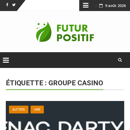
Skip
9 août 2026
Facebook
Twitter
to
content
Skip
to
ÉTIQUETTE :
GROUPE CASINO
content
AUTRES
UNE