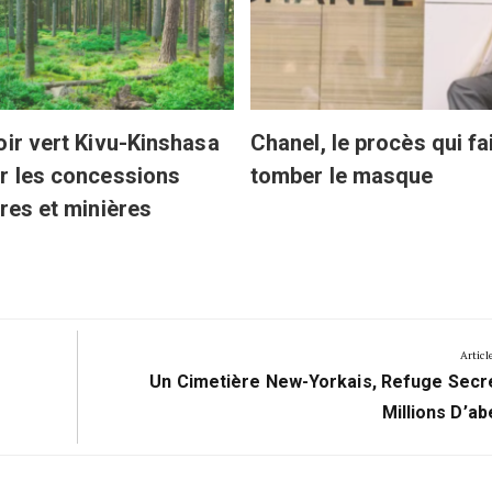
oir vert Kivu-Kinshasa
Chanel, le procès qui fa
r les concessions
tomber le masque
ères et minières
Articl
Next
Un Cimetière New-Yorkais, Refuge Secr
Post:
Millions D’ab