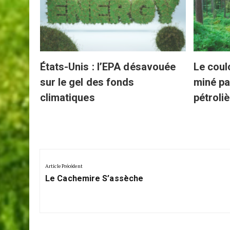
ielle
États-Unis : l’EPA désavouée
Le coul
sur le gel des fonds
miné pa
climatiques
pétroli
Navigation
de
Article Précédent
Previous
l’article
Le Cachemire S’assèche
Post: