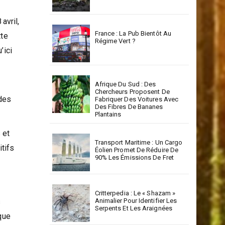
avril,
France : La Pub Bientôt Au
tte
Régime Vert ?
’ici
Afrique Du Sud : Des
Chercheurs Proposent De
 des
Fabriquer Des Voitures Avec
Des Fibres De Bananes
Plantains
 et
Transport Maritime : Un Cargo
tifs
Éolien Promet De Réduire De
90% Les Émissions De Fret
Critterpedia : Le « Shazam »
s
Animalier Pour Identifier Les
Serpents Et Les Araignées
que