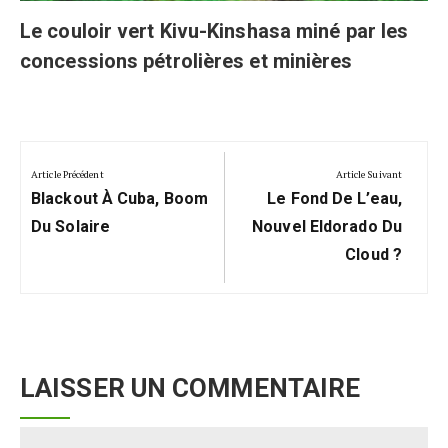
Le couloir vert Kivu-Kinshasa miné par les
concessions pétrolières et minières
Navigation
de
Article Précédent
Article Suivant
Previous
Next
l’article
Blackout À Cuba, Boom
Le Fond De L’eau,
Post:
Post:
Du Solaire
Nouvel Eldorado Du
Cloud ?
LAISSER UN COMMENTAIRE