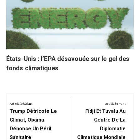
États-Unis : l’EPA désavouée sur le gel des
fonds climatiques
Navigation
de
Article Précédent
Article Suivant
Previous
Next
l’article
Trump Détricote Le
Fidji Et Tuvalu Au
Post:
Post:
Climat, Obama
Centre De La
Dénonce Un Péril
Diplomatie
Sanitaire
Climatique Mondiale