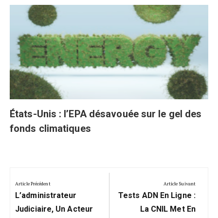
États-Unis : l’EPA désavouée sur le gel des
fonds climatiques
Navigation
de
Article Précédent
Article Suivant
Previous
Next
l’article
L’administrateur
Tests ADN En Ligne :
Post:
Post:
Judiciaire, Un Acteur
La CNIL Met En