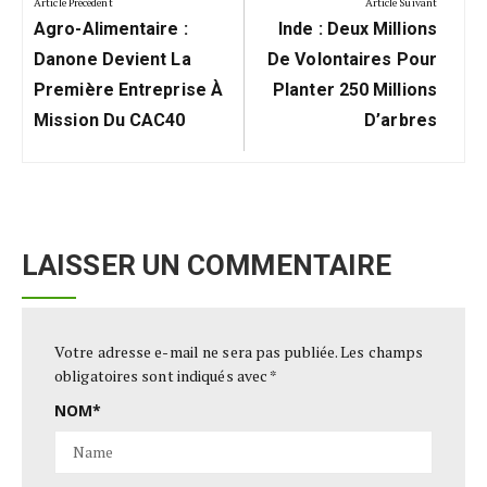
de
Article Précédent
Article Suivant
Previous
Next
l’article
Agro-Alimentaire :
Inde : Deux Millions
Post:
Post:
Danone Devient La
De Volontaires Pour
Première Entreprise À
Planter 250 Millions
Mission Du CAC40
D’arbres
LAISSER UN COMMENTAIRE
Votre adresse e-mail ne sera pas publiée.
Les champs
obligatoires sont indiqués avec
*
NOM
*