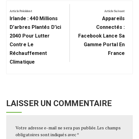
Navigation
de
Article Précédent
Article Suivant
Previous
Next
l’article
Irlande : 440 Millions
Appareils
Post:
Post:
D’arbres Plantés D’ici
Connectés :
2040 Pour Lutter
Facebook Lance Sa
Contre Le
Gamme Portal En
Réchauffement
France
Climatique
LAISSER UN COMMENTAIRE
Votre adresse e-mail ne sera pas publiée.
Les champs
obligatoires sont indiqués avec
*