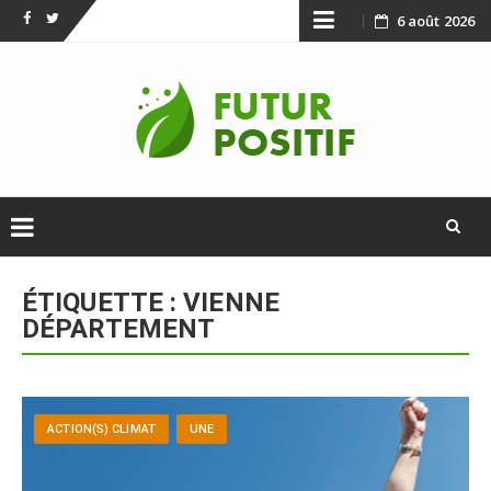
Skip
6 août 2026
Facebook
Twitter
to
content
Skip
to
ÉTIQUETTE :
VIENNE
content
DÉPARTEMENT
ACTION(S) CLIMAT
UNE