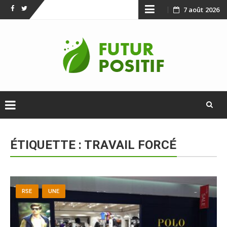
Skip
7 août 2026
Facebook
Twitter
to
content
Skip
to
ÉTIQUETTE :
TRAVAIL FORCÉ
content
RSE
UNE