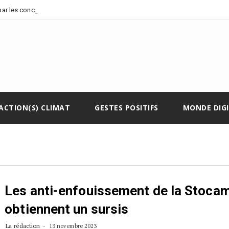
-
 par les concessions p
ACTION(S) CLIMAT
GESTES POSITIFS
MONDE DIG
Les anti-enfouissement de la Stoca
obtiennent un sursis
La rédaction
13 novembre 2023