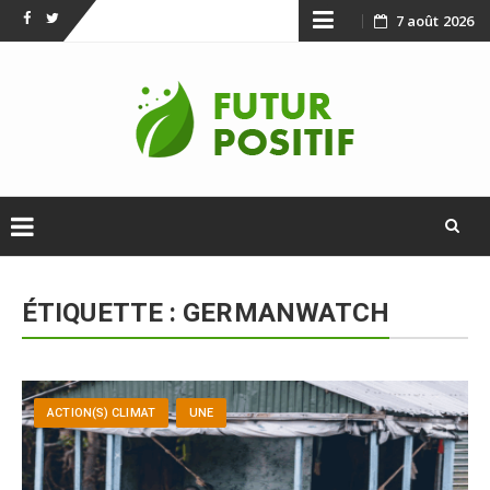
Skip
7 août 2026
Facebook
Twitter
to
content
Skip
to
ÉTIQUETTE :
GERMANWATCH
content
ACTION(S) CLIMAT
UNE