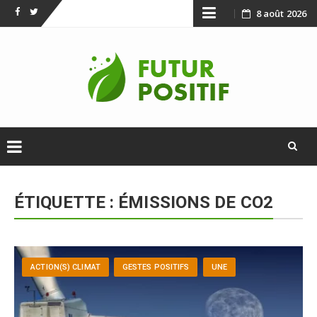
Skip
8 août 2026
Facebook
Twitter
to
content
Skip
to
ÉTIQUETTE :
ÉMISSIONS DE CO2
content
ACTION(S) CLIMAT
GESTES POSITIFS
UNE