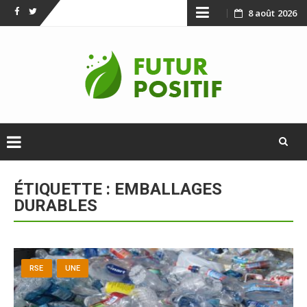
Skip
8 août 2026
Facebook
Twitter
to
content
Skip
to
ÉTIQUETTE :
EMBALLAGES
content
DURABLES
RSE
UNE