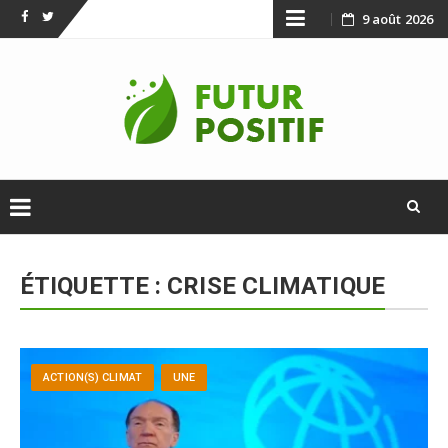
Skip
9 août 2026
Facebook
Twitter
to
content
Skip
to
ÉTIQUETTE :
CRISE CLIMATIQUE
content
ACTION(S) CLIMAT
UNE