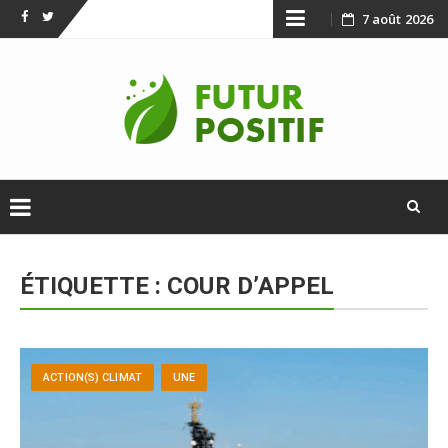
Skip
7 août 2026
Facebook
Twitter
to
content
Skip
to
ÉTIQUETTE :
COUR D’APPEL
content
ACTION(S) CLIMAT
UNE