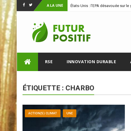
A LA UNE
États-Unis : l’EPA désavouée sur le
Facebook
Twitter
Skip
RSE
INNOVATION DURABLE
to
content
ÉTIQUETTE :
CHARBO
ACTION(S) CLIMAT
UNE