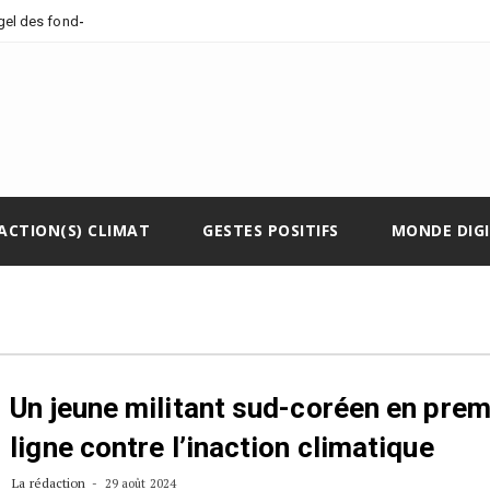
-
 gel des fonds climatiq
ACTION(S) CLIMAT
GESTES POSITIFS
MONDE DIG
Un jeune militant sud-coréen en prem
ligne contre l’inaction climatique
La rédaction
29 août 2024