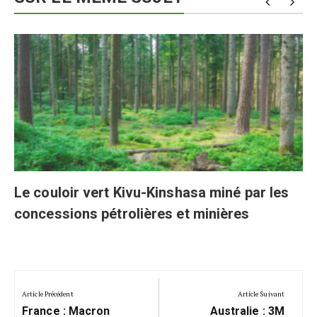
Le couloir vert Kivu-Kinshasa miné par les
concessions pétrolières et minières
Navigation
de
Article Précédent
Article Suivant
Previous
Next
l’article
France : Macron
Australie : 3M