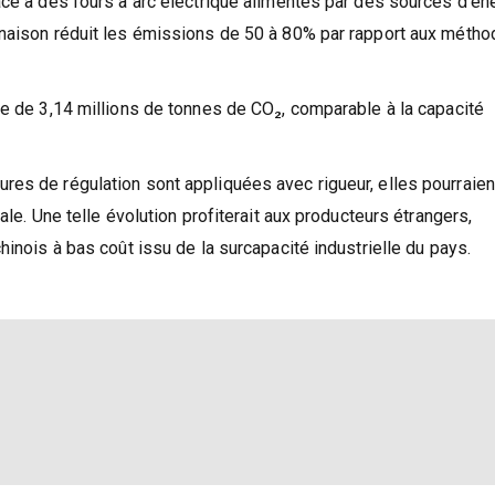
âce à des fours à arc électrique alimentés par des sources d’én
inaison réduit les émissions de 50 à 80% par rapport aux méth
le de 3,14 millions de tonnes de CO₂, comparable à la capacité
es de régulation sont appliquées avec rigueur, elles pourraien
ale. Une telle évolution profiterait aux producteurs étrangers,
hinois à bas coût issu de la surcapacité industrielle du pays.