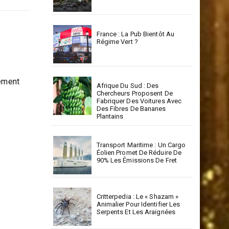
La RSE : Un Levier Stratégique
Pour Un Développement
Durable En Corse
France : La Pub Bientôt Au
Régime Vert ?
mément
Afrique Du Sud : Des
Chercheurs Proposent De
Fabriquer Des Voitures Avec
Des Fibres De Bananes
Plantains
Transport Maritime : Un Cargo
Éolien Promet De Réduire De
90% Les Émissions De Fret
Critterpedia : Le « Shazam »
Animalier Pour Identifier Les