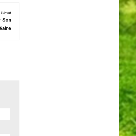
e Suivant
r Son
éaire