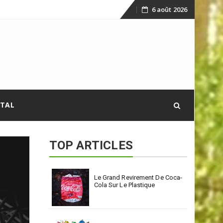
6 août 2026
Skip
to
content
ITAL
TOP ARTICLES
Le Grand Revirement De Coca-
Cola Sur Le Plastique