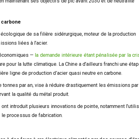
rand pollueur. Il s’est engagé à une réduction absolue de ses
en maintenant ses objectifs de pic avant 2030 et de neutralité
o carbone
 écologique de sa filière sidérurgique, moteur de la production
sions liées à l’acier.
fs économiques —
la demande intérieure étant pénalisée par la cri
e pour la lutte climatique. La Chine a d’ailleurs franchi une éta
ière ligne de production d’acier quasi neutre en carbone.
 de tonnes par an, vise à réduire drastiquement les émissions par
vant la qualité du métal produit.
s ont introduit plusieurs innovations de pointe, notamment l’utili
le processus de fabrication.