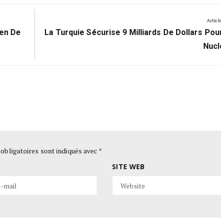
Articl
Next
ien De
La Turquie Sécurise 9 Milliards De Dollars Pou
Post:
Nucl
obligatoires sont indiqués avec
*
SITE WEB