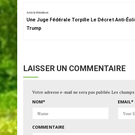
Navigation
de
Article Précédent
Previous
l’article
Une Juge Fédérale Torpille Le Décret Anti-Éol
Post:
Trump
LAISSER UN COMMENTAIRE
Votre adresse e-mail ne sera pas publiée.
Les champs 
NOM
*
EMAIL
*