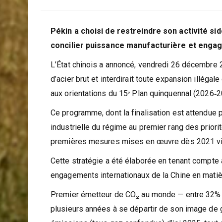
fred edo
28 décembre 2025
Pékin a choisi de restreindre son activité s
concilier puissance manufacturière et enga
L’État chinois a annoncé, vendredi 26 décembre 20
d’acier brut et interdirait toute expansion illég
aux orientations du 15ᵉ Plan quinquennal (2026‑2
Ce programme, dont la finalisation est attendue 
industrielle du régime au premier rang des priori
premières mesures mises en œuvre dès 2021 visai
Cette stratégie a été élaborée en tenant compte à
engagements internationaux de la Chine en mati
Premier émetteur de CO₂ au monde — entre 32% 