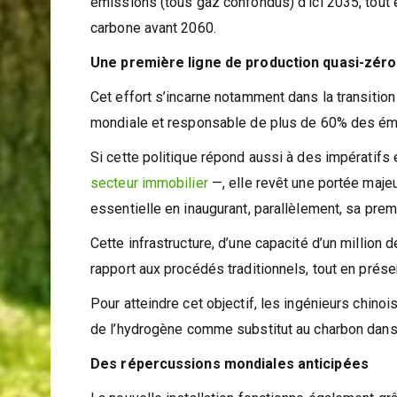
plusieurs années à se départir de son image de g
émissions (tous gaz confondus) d’ici 2035, tout 
carbone avant 2060.
Une première ligne de production quasi-zér
Cet effort s’incarne notamment dans la transition
mondiale et responsable de plus de 60% des émis
Si cette politique répond aussi à des impérati
secteur immobilier
—, elle revêt une portée majeur
essentielle en inaugurant, parallèlement, sa prem
Cette infrastructure, d’une capacité d’un million
rapport aux procédés traditionnels, tout en préser
Pour atteindre cet objectif, les ingénieurs chinoi
de l’hydrogène comme substitut au charbon dans 