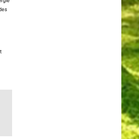
ergie
odes
t