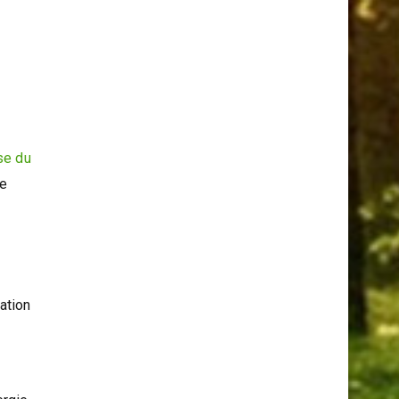
Serpents Et Les Araignées
se du
pe
sation