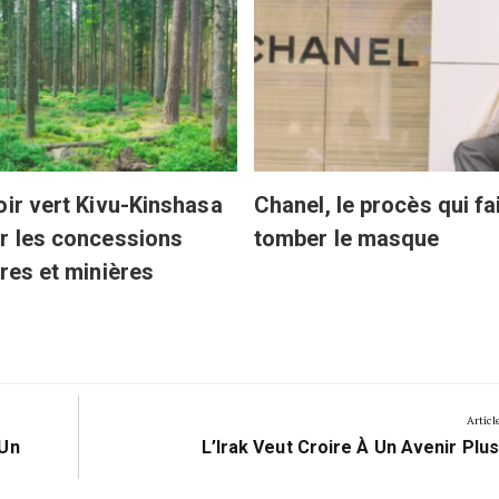
oir vert Kivu-Kinshasa
Chanel, le procès qui fa
r les concessions
tomber le masque
ères et minières
Articl
Next
 Un
L’Irak Veut Croire À Un Avenir Plus
Post: