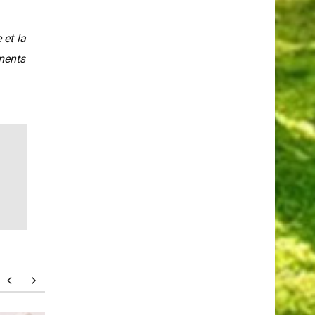
 et la
ments