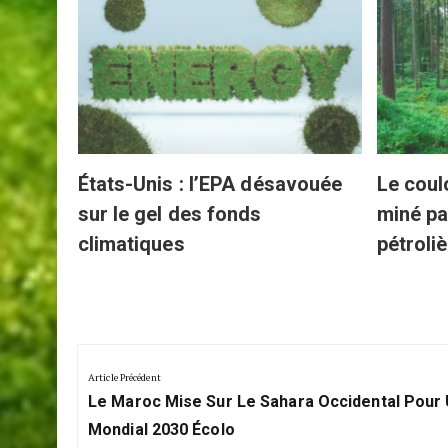
nouvelle
ielle
États-Unis : l’EPA désavouée
Le coul
sur le gel des fonds
miné pa
climatiques
pétroli
Navigation
de
Article Précédent
Previous
l’article
Le Maroc Mise Sur Le Sahara Occidental Pour
Post:
Mondial 2030 Écolo