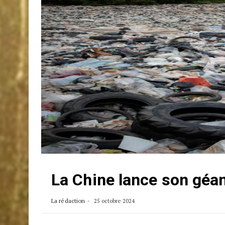
La Chine lance son géan
La rédaction
25 octobre 2024