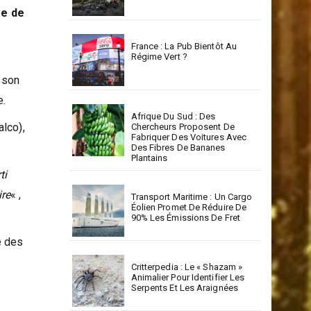
ée de
France : La Pub Bientôt Au
Régime Vert ?
 son
e.
Afrique Du Sud : Des
alco),
Chercheurs Proposent De
Fabriquer Des Voitures Avec
Des Fibres De Bananes
Plantains
ti
ire
« ,
Transport Maritime : Un Cargo
Éolien Promet De Réduire De
90% Les Émissions De Fret
e des
Critterpedia : Le « Shazam »
Animalier Pour Identifier Les
Serpents Et Les Araignées