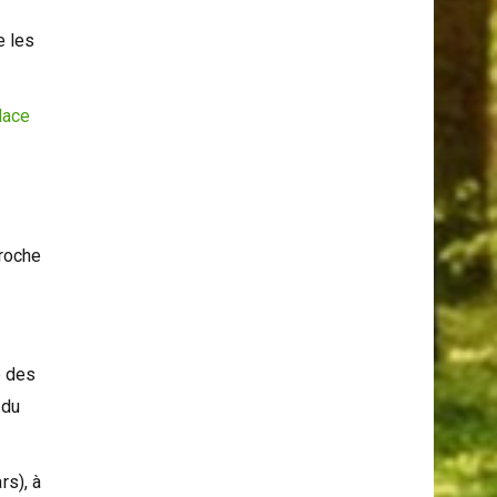
e les
lace
a
proche
e des
 du
rs), à