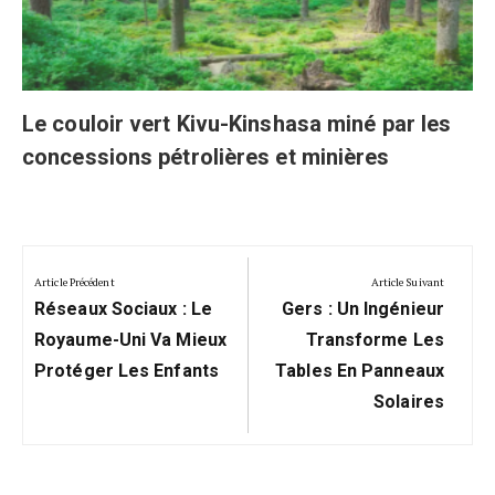
Le couloir vert Kivu-Kinshasa miné par les
concessions pétrolières et minières
Navigation
de
Article Précédent
Article Suivant
Previous
Next
l’article
Réseaux Sociaux : Le
Gers : Un Ingénieur
Post:
Post:
Royaume-Uni Va Mieux
Transforme Les
Protéger Les Enfants
Tables En Panneaux
Solaires