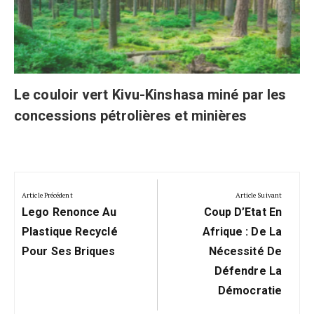
Le couloir vert Kivu-Kinshasa miné par les
concessions pétrolières et minières
Navigation
de
Article Précédent
Article Suivant
Previous
Next
l’article
Lego Renonce Au
Coup D’Etat En
Post:
Post:
Plastique Recyclé
Afrique : De La
Pour Ses Briques
Nécessité De
Défendre La
Démocratie